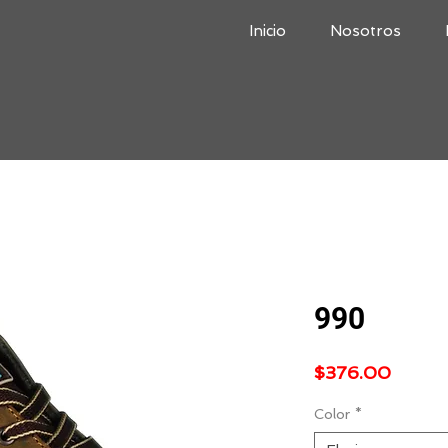
Inicio
Nosotros
990
Precio
$376.00
Color
*