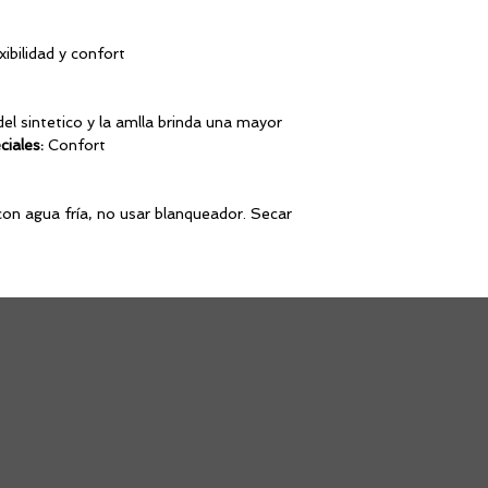
ylon
éster
xibilidad y confort
a sintética
el sintetico y la amlla brinda una mayor
ciales:
Confort
fort
n agua fría, no usar blanqueador. Secar
a.