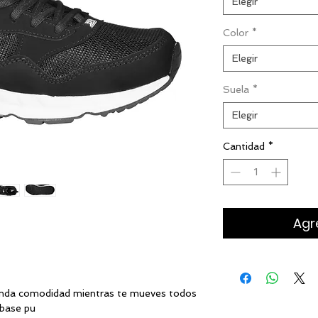
Elegir
Color
*
Elegir
Suela
*
Elegir
Cantidad
*
Agre
t
ort
xtil
rinda comodidad mientras te mueves todos
 sintético base pu