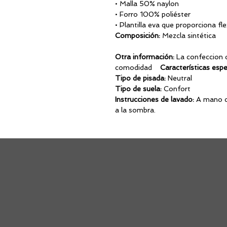
• Malla 50% na
• Forro 100% poli
• Plantilla eva que proporciona fle
Composición:
Mezcl
Otra información:
La confeccion d
comodidad
Características espe
Tipo de pisada:
Neutral
Tipo de suela:
Con
Instrucciones de lavado:
A mano co
a la sombr