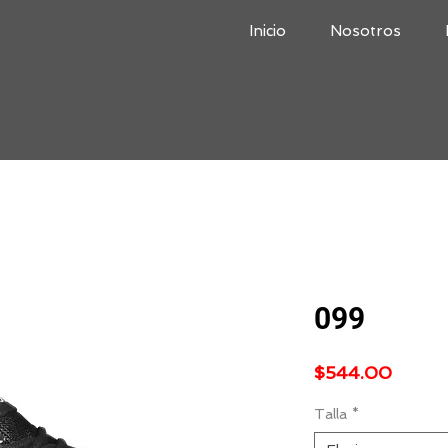
Inicio
Nosotros
099
Precio
$544.00
Talla
*