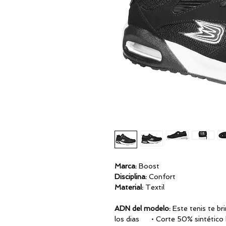
Marca:
Boos
Disciplina:
Conf
Material:
Te
ADN del modelo:
Este tenis te b
los dias • Corte 50%