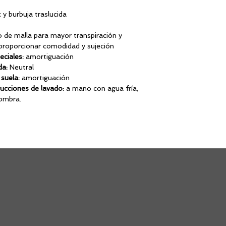
 y burbuja traslucida
 de malla para mayor transpiración y
ara proporcionar comodidad y sujeción
eciales:
amortiguación
da:
Neutral
suela:
amortiguación
rucciones de lavado:
a mano con agua fría,
or. Secar a la sombra.