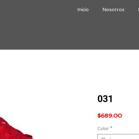
Inicio
Nosotros
031
Precio
$689.00
Color
*