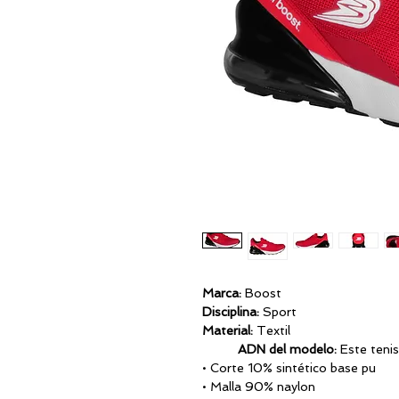
Marca:
Boos
Disciplina:
S
Material:
Te
ADN del modelo:
Este tenis
• Corte 10% sintético base pu
• Malla 90% naylon