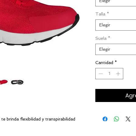
Elegir
Talla
*
Elegir
Suela
*
Elegir
Cantidad
*
Agre
t
port
xtil
 te brinda flexibilidad y transpirabilidad