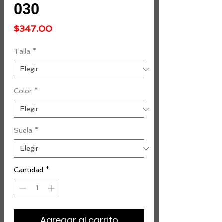
030
Precio
$347.00
Talla
*
Color
*
Suela
*
Cantidad
*
Agregar al carrito