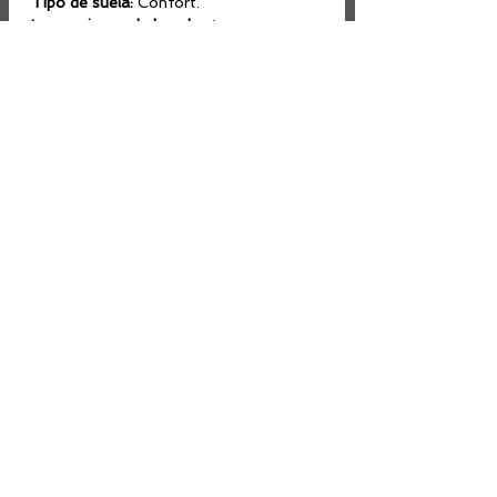
Tipo de suela:
Confort.
Instrucciones de lavado:
A mano con
agua fría, no usar blanqueador. Secar a
la sombra.
Dirección