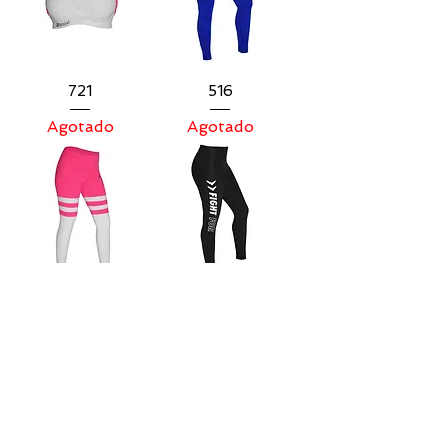
721
516
Agotado
Agotado
503
501
Agotado
Precio
$399.00